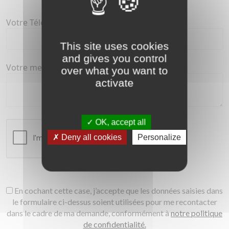
Votre Téléphone :
This site uses cookies
and gives you control
Votre message
over what you want to
activate
OK, accept all
Deny all cookies
Personalize
En cochant cette case, j’accepte que les données saisies dans
le formulaire ci-dessus soient utilisées pour me recontacter
dans le cadre de ma demande, conformément à
notre politique
de confidentialité.